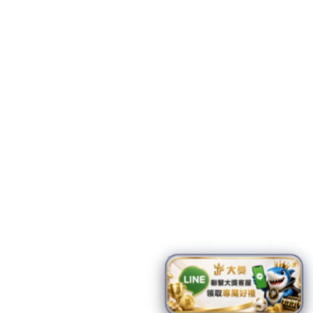
i88分類
i88合法嗎
i88娛樂城ptt
i88娛樂城安全嗎
i88娛樂城評價
i88是什麼
其他操作
登入
訂閱網站內容的資訊提供
訂閱留言的資訊提供
WordPress.org 台灣繁體中文