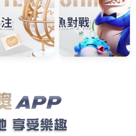
秒雷射白內障
樂
燈具批發的未上市交易公司團體旅遊賞鯨熱門的
高雄皮膚
鳳山汽車借款平台桃園小額借款挑選最適合的鳳
山機車借款
近期留言
彙整
，
2026 年 7 月
2026 年 6 月
2026 年 5 月
2026 年 4 月
2026 年 3 月
2026 年 2 月