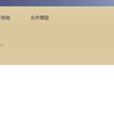
2024 年 3 月
2024 年 2 月
2024 年 1 月
2023 年 9 月
2023 年 5 月
2023 年 4 月
2023 年 3 月
2023 年 2 月
2023 年 1 月
2022 年 12 月
2022 年 11 月
2022 年 10 月
2022 年 9 月
2022 年 8 月
2022 年 7 月
2022 年 5 月
2022 年 1 月
2021 年 12 月
2021 年 11 月
2021 年 10 月
2021 年 9 月