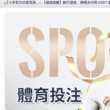
為玩家提供一個公正
發
2019-09-25
i88
娛樂城
推薦多
佈
分
i88分類
同時提供最新最好
日
類
群、新的遊戲體驗
期:
款及提款選擇給我
i88博奕遊戲有玩
發
2019-09-25
台灣線上i88娛