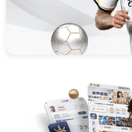
佈
分
i88娛樂城評價
並輔以最先進的網
日
類
城評價
致力於為廣
期:
作回饋。
i88娛樂平台提供
發
2019-09-17
i88
娛樂城全新改
佈
分
i88分類
體育博彩，真人娛
日
類
現時最穩定及最快
期: