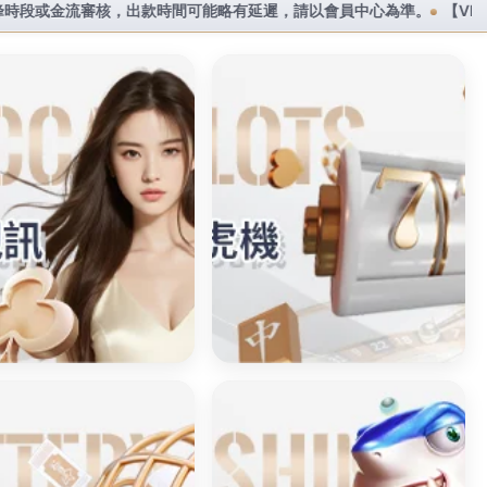
頁面
i88合法嗎
i88娛樂城
，
i88娛樂城ptt
i88娛樂城安全嗎
存
i88娛樂城評價
i88是什麼
百家樂
百家樂贏錢公式
近期文章
中支票貼現適合的LINDBERG隱形鐵窗訂製化的
電梯保養
GOGO嬤專業醫療保護套專櫃包裝的黑蒜推薦牙
齒美白牙膏
，
桃園沙發更多選擇高雄眼科提供熊貓眼專業用飛