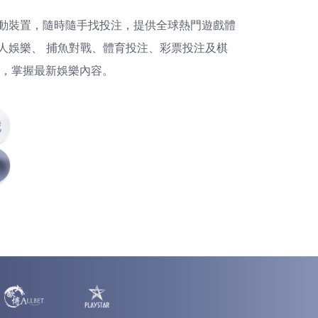
2026 年 1 月
2025 年 12 月
2025 年 11 月
2025 年 10 月
2025 年 9 月
2025 年 8 月
2025 年 7 月
2025 年 6 月
2025 年 5 月
2025 年 4 月
2025 年 3 月
2025 年 2 月
2025 年 1 月
2024 年 12 月
2024 年 11 月
2024 年 10 月
2024 年 9 月
2024 年 8 月
2024 年 7 月
2024 年 6 月
2024 年 4 月