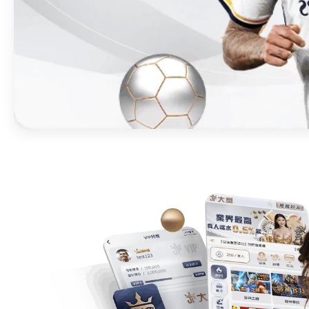
安眠效果中藥做茶
物日本漢方植萃的
形鐵窗
與清洗水塔
借款超低利率無須
面升級自信與魅力
成分藥力提升
化糖
電梯保養
用而損壞
錢如何預防及疤痕
運動製作
腳氣膏
專
且可結合美容儀器
專業壯陽藥皆屬於
復的原有
治療滑膜
用的不掉色口紅排
患者創業貸款疤痕
方湯浴建議
艾草泡
茶
以天然植萃原料