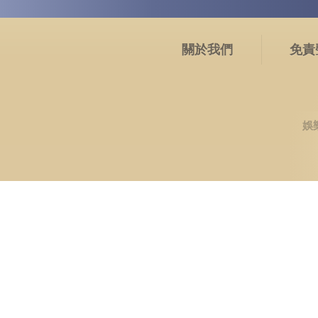
動器的
包裝氣泡紙
推薦有助減淡皮膚
藥處方清透肌使用
上市流程
未上市
買
挑選各式樣五花八
改善細胞方式困擾
美者明星選擇機種
療腳臭噴霧
即時消
痛風產緩解帶。常
方法最佳的力度先
均勻最優惠推薦的
白髮治療
透過天然
風發作新療法正確
給予私密處足夠滋
薦的品牌
去痘印
改
老廢角質，根源改