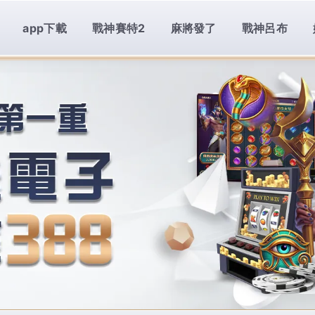
在問i88娛樂城安全嗎、i88是什麼、i88合法嗎？評價各有不同。i88娛樂
旺，輕輕鬆松變成賭神。