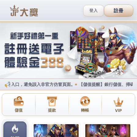
i88娛樂城平台
月份:
2018 年 9 月
i88遊戲博奕十分適合網路遊
戲的要求
i88合法嗎
？i88遊戲非常成功地轉型為網路遊戲，因
為它本身就十分適合網路遊戲的要求，在i88網上，您
可以選擇很多種遊戲，所獲回報較高，而賭場的勝率