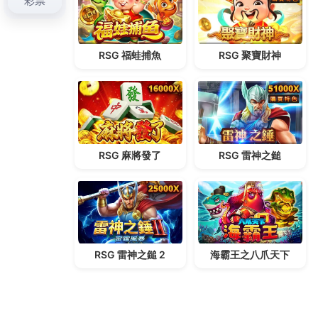
期:
文
上一篇文章
章
打造出多元、創新、完善的精品博弈
上
一
遊戲
導
篇
覽
文
章:
下一篇文章
為客戶提供多元化的線上博彩娛樂
下
一
篇
文
章:
搜
搜
尋
尋
關