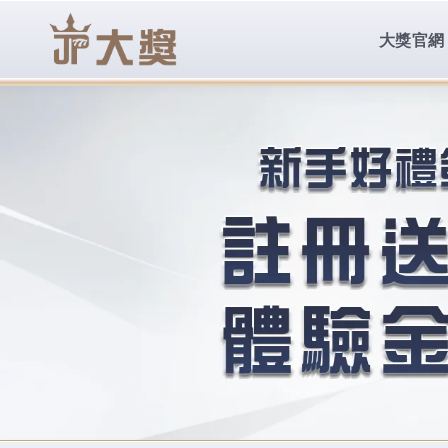
i88娛樂城平台
i88娛樂城種遊戲提供多種熱門百家樂遊戲技巧，PTT網站上都
求完美尊榮的您，有如親臨豪華賭場，讓你打麻將遊戲時手氣旺
月份:
2022 年 5 月