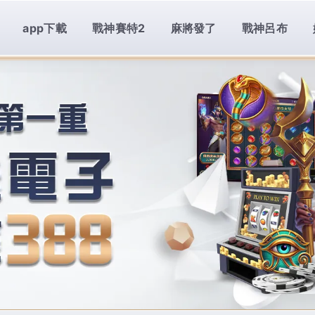
在問i88娛樂城安全嗎、i88是什麼、i88合法嗎？評價各有不同。i88娛樂
旺，輕輕鬆松變成賭神。