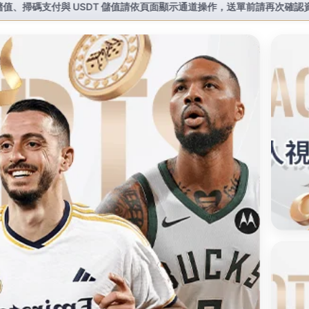
玩家安心享受多元的娛樂遊
發展，網上淘金正在成為新的潮流趨勢，
i88娛樂城ptt
有著精美
酷爽的打鬥畫面，給玩家呈現了一個多元的戰鬥冒險世界，個玩
盡情的pk對決，真實的遊戲福利獻給每一個熱愛生活的您，i88
人構建新的娛樂王國，娛樂本就如此簡單！
年輕人構建新的娛樂王國，娛