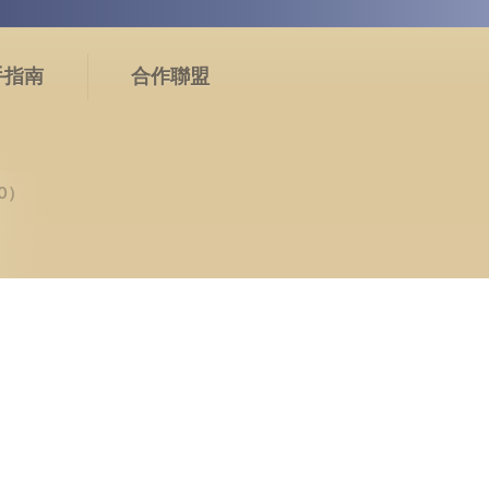
2024 年 3 月
2024 年 2 月
2024 年 1 月
2023 年 9 月
2023 年 5 月
2023 年 4 月
2023 年 3 月
2023 年 2 月
2023 年 1 月
2022 年 12 月
2022 年 11 月
2022 年 10 月
2022 年 9 月
2022 年 8 月
2022 年 7 月
2022 年 5 月
2022 年 1 月
2021 年 12 月
2021 年 11 月
2021 年 10 月
2021 年 9 月