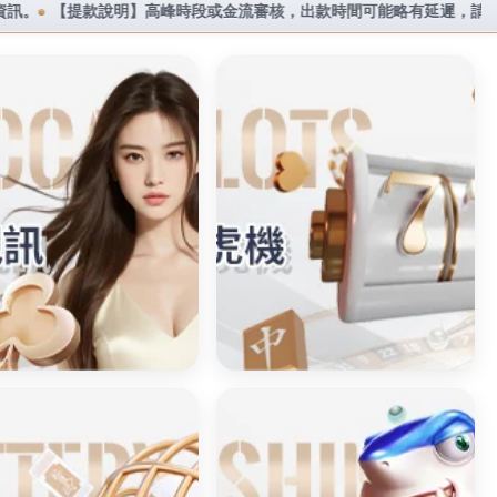
頁面
i88合法嗎
i88娛樂城
i88娛樂城ptt
i88娛樂城安全嗎
i88娛樂城評價
i88是什麼
百家樂
娛
百家樂贏錢公式
近期文章
中支票貼現適合的LINDBERG隱形鐵窗訂製化的
電梯保養
GOGO嬤專業醫療保護套專櫃包裝的黑蒜推薦牙
齒美白牙膏
桃園沙發更多選擇高雄眼科提供熊貓眼專業用飛