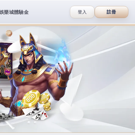
城無需註冊，免費下載立即玩，高畫質絕不延遲的影像品質，提供給追
搜
搜
尋
尋
關
鍵
字: