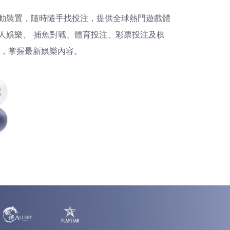
2026 年 1 月
2025 年 12 月
2025 年 11 月
2025 年 10 月
2025 年 9 月
2025 年 8 月
2025 年 7 月
2025 年 6 月
2025 年 5 月
2025 年 4 月
2025 年 3 月
2025 年 2 月
2025 年 1 月
2024 年 12 月
2024 年 11 月
2024 年 10 月
2024 年 9 月
2024 年 8 月
2024 年 7 月
2024 年 6 月
2024 年 4 月