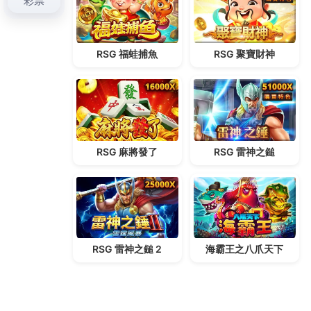
發
分
2020-02-06
i88分類
佈
類
日
期:
搜
搜
尋
尋
關
鍵
字:
頁面
i88合法嗎
i88娛樂城
i88娛樂城ptt
i88娛樂城安全嗎
i88娛樂城評價