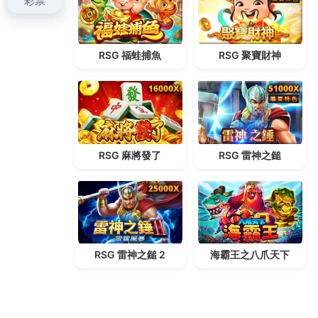
發
分
2021-06-25
i88娛樂城ptt
佈
類
日
期:
i88娛樂城為你帶來公平公正
的遊戲，給你舒心的體驗
5G時代的到來，給我們的生活帶來了一場革命，
i88
娛樂城
採用先進的自由競爭模式給玩家帶來樂趣，精
緻唯美的遊戲場景畫面，
評價
經典的玩法隨時都能為
自己贏得不同的福利，釋放各種的生活壓力，推薦無
論是工作學習，還是外出旅遊，都是極為不錯的選
擇，i88娛樂城讓你在遊戲中收穫感動和啟發，讓你玩
遊戲更加的昇華。