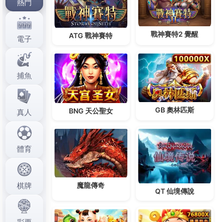
安裝即可快速對戰，讓成千上萬的玩家們在輕鬆遊
戲，
評價
創意十足，令人耳目一新，讓您在家也能玩
遊戲，實現你的賭神夢！
發
分
2021-06-25
i88娛樂城評價
佈
類
日
期:
i88娛樂城提供多種熱門的遊
戲任你選
i88娛樂城
擁有高水準的真人遊戲比賽，
ptt
每種遊戲
也都有不同的特色，同時使用最公平的機率，讓玩家
安心享受多元化的娛樂，不管是在遊戲畫質、音效、
介面及整體流暢度都具有高水準的表現，絕對能讓你
享受愉悅緊張刺激的快感，i88娛樂城讓每一位玩家都
能在這裡享受到最極致的對戰體驗。