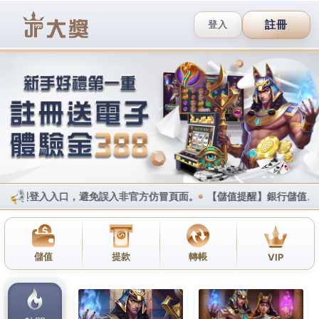
i88娛樂城平台
月份:
2021 年 6 月
i88娛樂城提供令人興奮的遊
戲，絕對讓你愛不釋手
不管是何時何地線上娛樂都是關注的焦點，越來越多
的玩家加入其中開啟了奇妙之旅，
i88娛樂城
的真人遊
戲集休閒、娛樂、互動為一體，逼真機體實境，不用