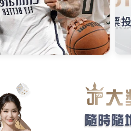
評價
為廣大用戶提供安全而警衛嚴密的優質產品和專業客戶服務
遊戲，同時還擁有各種遊戲的規則玩法介紹以及經驗分享。
線上遊戲娛樂平台
牌照經營信譽保證，儲值提領點數安全快速，全台最多會員回饋博
？一路上都是以最專業的體育投注、賓果、百家樂、輪盤、骰寶
捕魚機等業界賠率最高，讓所有的玩家們可以安心有保障的盡情