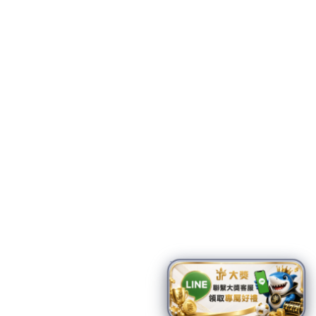
i88分類
i88合法嗎
i88娛樂城ptt
i88娛樂城安全嗎
i88娛樂城評價
i88是什麼
其他操作
登入
訂閱網站內容的資訊提供
訂閱留言的資訊提供
WordPress.org 台灣繁體中文