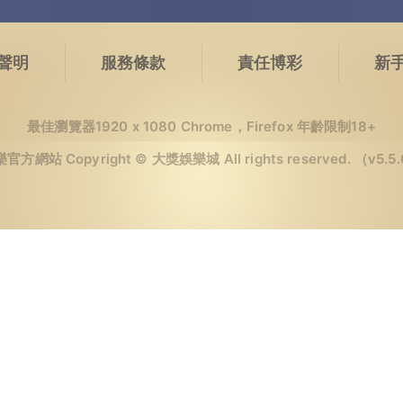
將顧客當作家人般對待，顧客才會是的家人，而這就是一個家”
的經營理念，對待家人的方式無須有私心直接將最好的遊戲提供
都已最專業的技術和態度讓您享有家的感覺，絕對的公平、公
本原則，能服務您也是我們的驕傲，也希望您能以為傲。
的玩到博彩遊戲
力於打造全球最好的遊戲交流社區，給天下玩家提供最新鮮的麻
的業內熱評,受到大家喜愛的一點就在於娛樂當中為大家送上了
上萬的玩家們在網上娛樂輕鬆遊戲。