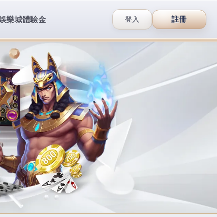
城無需註冊，免費下載立即玩，高畫質絕不延遲的影像品質，提供給追
搜
搜
尋
尋
關
鍵
字: