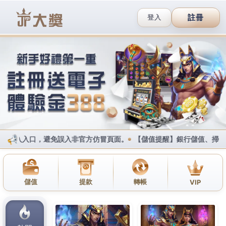
i88娛樂城平台
月份:
2019 年 12 月
i88能讓您體驗自古以來以客
為尊的熱情
i88娛樂城ptt憑藉先進的科技、敢於創新的精神以及
優秀團隊服務得到了玩家的信任與支持，擁有龐大的
員工團隊，能够為百家樂攻略提供良好的技術支援，