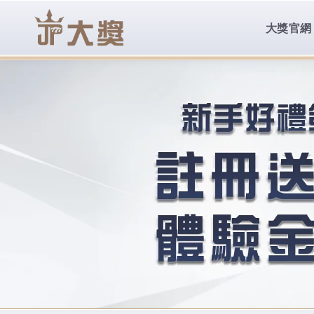
i88娛樂城平台
i88娛樂城種遊戲提供多種熱門百家樂遊戲技巧，PTT網站上都
求完美尊榮的您，有如親臨豪華賭場，讓你打麻將遊戲時手氣旺
i88娛樂城給喜愛
i88
娛樂平台首創