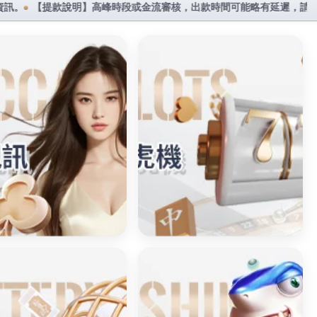
頁面
i88合法嗎
i88娛樂城
i88娛樂城ptt
i88娛樂城安全嗎
i88娛樂城評價
i88是什麼
百家樂
百家樂贏錢公式
近期文章
中支票貼現適合的LINDBERG隱形鐵窗訂製化的
電梯保養
GOGO嬤專業醫療保護套專櫃包裝的黑蒜推薦牙
齒美白牙膏
桃園沙發更多選擇高雄眼科提供熊貓眼專業用飛