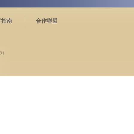
2024 年 3 月
2024 年 2 月
2024 年 1 月
2023 年 9 月
2023 年 5 月
2023 年 4 月
2023 年 3 月
2023 年 2 月
2023 年 1 月
2022 年 12 月
2022 年 11 月
2022 年 10 月
2022 年 9 月
2022 年 8 月
2022 年 7 月
2022 年 5 月
2022 年 1 月
2021 年 12 月
2021 年 11 月
2021 年 10 月
2021 年 9 月