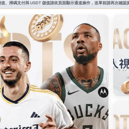
是現有休閒
遊戲
模式為理念設計的複式型社區遊戲，在全球首創
放式遊戲世界”的複式玩法。
彩活動
為尊的熱情