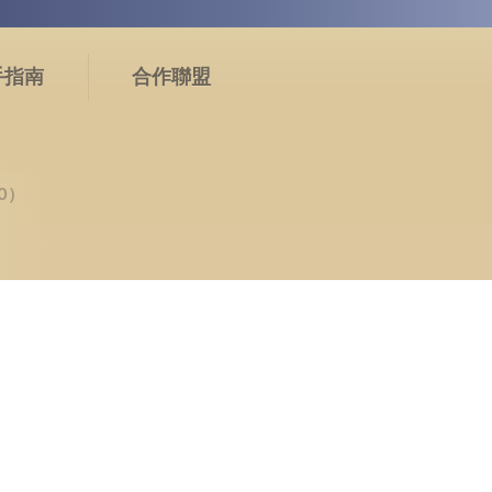
2024 年 3 月
2024 年 2 月
2024 年 1 月
2023 年 9 月
2023 年 5 月
2023 年 4 月
2023 年 3 月
2023 年 2 月
2023 年 1 月
2022 年 12 月
2022 年 11 月
2022 年 10 月
2022 年 9 月
2022 年 8 月
2022 年 7 月
2022 年 5 月
2022 年 1 月
2021 年 12 月
2021 年 11 月
2021 年 10 月
2021 年 9 月