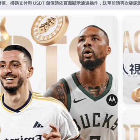
時最火爆，最信譽，最公平的遊戲平台，擁有獨立的開發團隊，
，真誠希望與廣大合作夥伴共同攜手創造營運佳績。
的服務
彩活動