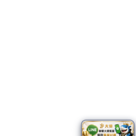
i88分類
i88合法嗎
i88娛樂城ptt
i88娛樂城安全嗎
i88娛樂城評價
i88是什麼
其他操作
登入
訂閱網站內容的資訊提供
訂閱留言的資訊提供
WordPress.org 台灣繁體中文