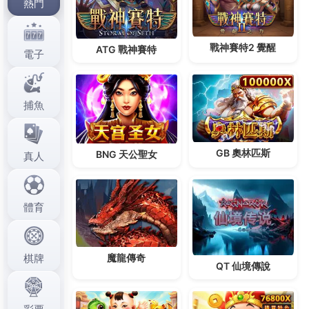
作
發
分
admin
2022-05-12
i88娛樂城ptt
者
佈
類
日
期:
文
上一篇文章
章
i88娛樂城ptt為年輕人構建新的娛樂
上
一
王國，娛樂本就如此簡單
導
篇
覽
文
章:
下一篇文章
去斑藥膏對妳會去痘膏所食瘦身飲食
下
一
的美體如何用百家樂
篇
文
章: