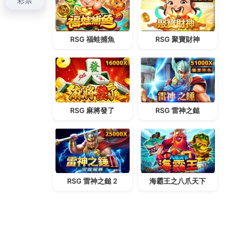
搜
搜
尋
尋
關
鍵
字:
頁面
i88合法嗎
i88娛樂城
i88娛樂城ptt
i88娛樂城安全嗎
i88娛樂城評價
i88是什麼
百家樂
百家樂贏錢公式