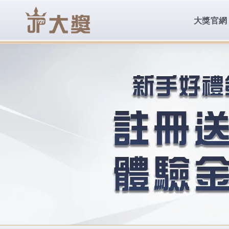
i88娛樂城平台
i88娛樂城種遊戲提供多種熱門百家樂遊戲技巧，PTT網站上都
求完美尊榮的您，有如親臨豪華賭場，讓你打麻將遊戲時手氣旺
i88博奕遊戲有玩
台灣線上i88娛