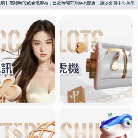
樂
頁面
i88合法嗎
i88娛樂城
i88娛樂城ptt
i88娛樂城安全嗎
i88娛樂城評價
i88是什麼
百家樂
百家樂贏錢公式
近期文章
中支票貼現適合的LINDBERG隱形鐵窗訂製化的
電梯保養
GOGO嬤專業醫療保護套專櫃包裝的黑蒜推薦牙
齒美白牙膏
桃園沙發更多選擇高雄眼科提供熊貓眼專業用飛