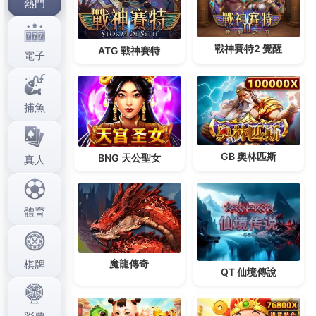
日
期:
文
上一篇文章
章
i88娛樂城給玩家提供更多人性化的
上
一
服務
導
篇
覽
文
章:
下一篇文章
i88娛樂平台提供豐富多彩的娛樂活
下
一
動
篇
文
章:
搜
搜