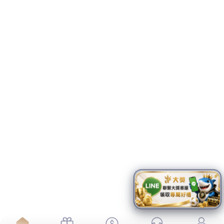
i88合法嗎
i88娛樂城ptt
i88娛樂城安全嗎
i88娛樂城評價
i88是什麼
其他操作
登入
訂閱網站內容的資訊提供
訂閱留言的資訊提供
WordPress.org 台灣繁體中文