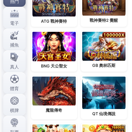
者
佈
類
日
期:
文
上一篇文章
章
i88娛樂城評價精緻的遊戲畫面，為
上
一
玩家帶來前所未有的體驗
導
篇
覽
文
章:
下一篇文章
i88娛樂城ptt多樣的玩法，給你酣暢
下
一
淋漓的體驗
篇
文
章: