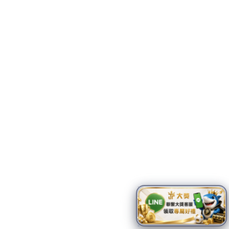
i88分類
i88合法嗎
i88娛樂城ptt
i88娛樂城安全嗎
i88娛樂城評價
i88是什麼
其他操作
登入
訂閱網站內容的資訊提供
訂閱留言的資訊提供
WordPress.org 台灣繁體中文