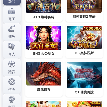
作
發
分
admin
2021-11-01
i88娛樂城評價
者
佈
類
日
期:
文
上一篇文章
章
i88娛樂城ptt讓你隨時隨地享受到真
上
一
人娛樂帶來的樂趣
導
篇
覽
文
章:
下一篇文章
i88娛樂城ptt全新的技巧等你來挑
下
一
戰，滿足玩家們的需求
篇
文
章: