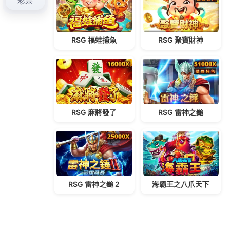
搜
搜
尋
尋
關
鍵
字:
頁面
i88合法嗎
i88娛樂城
i88娛樂城ptt
i88娛樂城安全嗎
i88娛樂城評價
i88是什麼
百家樂
百家樂贏錢公式