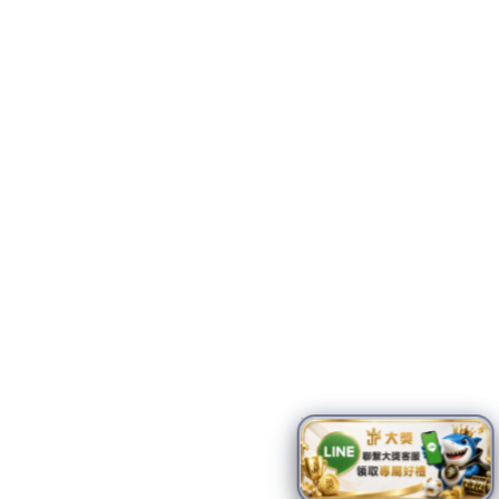
i88分類
i88合法嗎
i88娛樂城ptt
i88娛樂城安全嗎
i88娛樂城評價
i88是什麼
其他操作
登入
訂閱網站內容的資訊提供
訂閱留言的資訊提供
WordPress.org 台灣繁體中文