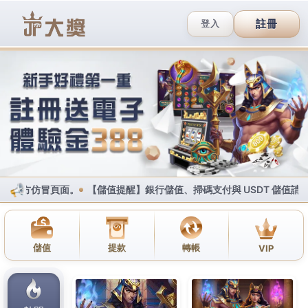
i88娛樂城平台
i88娛樂城評價精緻的遊戲畫
面，為玩家帶來前所未有的體
驗
i88娛樂城評價
是一款內容豐富的棋牌大廳遊戲，內寘
全國多種地區特色棋牌遊戲，特色撲克牌遊戲、獨特
的玩法、特色手遊競技，想玩就玩，有著多元化的遊
戲玩法，簡單刺激的遊戲模式，精緻的遊戲畫面，讓
玩家在遊戲時可以有一種身臨其境的感覺。