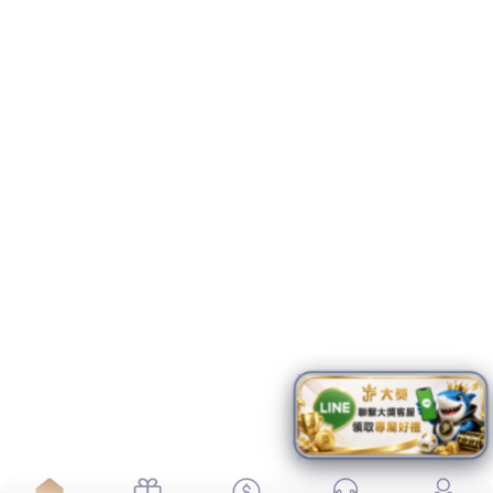
i88合法嗎
i88娛樂城ptt
i88娛樂城安全嗎
i88娛樂城評價
i88是什麼
其他操作
登入
訂閱網站內容的資訊提供
訂閱留言的資訊提供
WordPress.org 台灣繁體中文