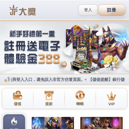
i88娛樂城平台
i88娛樂城ptt多樣的玩法，給
你酣暢淋漓的體驗
越來越多的玩家開啟了奇妙的博彩之旅，
i88娛樂城
ptt
集休閒和競技為一體，富有創新的經典玩法一切只
等你來挑戰，包含了時下流行的各類遊戲玩法，加之
豐富遊戲項目，讓玩家可以在手機上體驗電玩城般的
快感，成了不少玩家追捧的游戲天地。
作
發
分
admin
2021-12-13
i88娛樂城ptt
者
佈
類