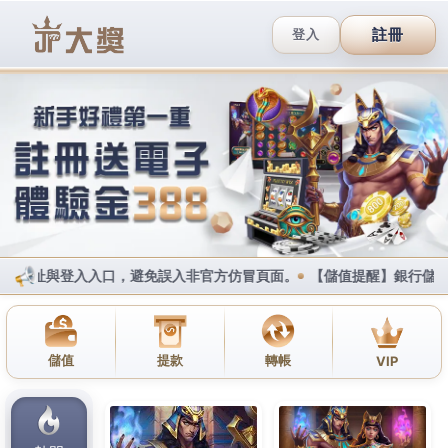
i88娛樂城平台
i88娛樂城多種真人玩法充實
你的閒暇時光
好玩的博奕類遊戲在那裡？
i88娛樂城
十分地的有人性
化，玩家在這裡可以享受萬人同時線上的盛大場面，
更有隨時競技開局的樂趣，
ptt
是一款好玩到爆點的遊
戲，將能在這遊戲的世界中體驗別樣風格的玩法，讓
你足不出戶，即可盡享特色遊戲。
作
發
分
admin
2021-01-28
i88娛樂城ptt