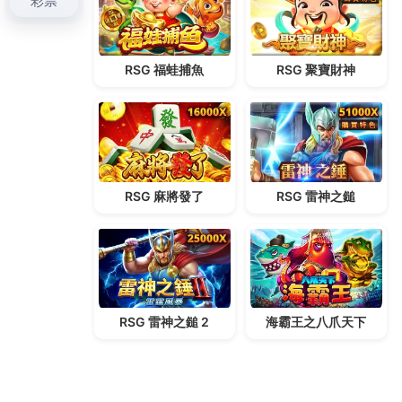
搜
搜
尋
尋
關
鍵
字:
頁面
i88合法嗎
i88娛樂城
i88娛樂城ptt
i88娛樂城安全嗎
i88娛樂城評價
i88是什麼
百家樂
百家樂贏錢公式