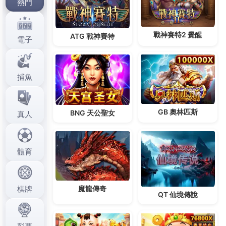
者
佈
類
日
期:
文
上一篇文章
章
i88娛樂城多種真人玩法充實你的閒
上
一
暇時光
導
篇
覽
文
章:
下一篇文章
i88娛樂城精彩刺激的遊戲，讓您如
下
一
同親至賭場
篇
文
章: