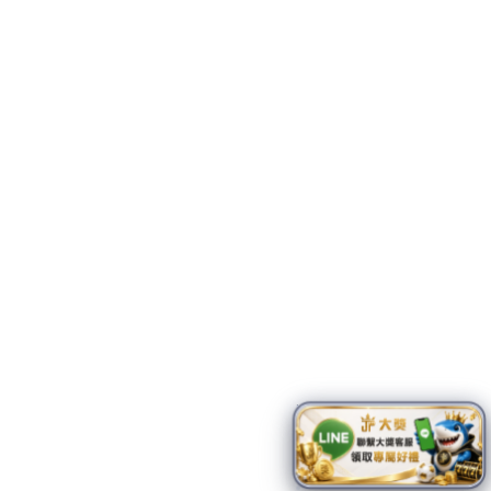
i88分類
i88合法嗎
i88娛樂城ptt
i88娛樂城安全嗎
i88娛樂城評價
i88是什麼
其他操作
登入
訂閱網站內容的資訊提供
訂閱留言的資訊提供
WordPress.org 台灣繁體中文