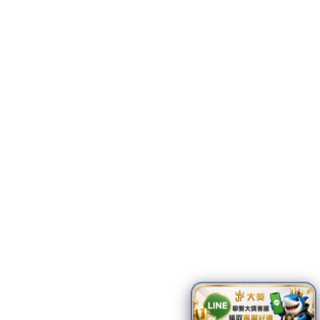
i88分類
i88合法嗎
i88娛樂城ptt
i88娛樂城安全嗎
i88娛樂城評價
i88是什麼
其他操作
登入
訂閱網站內容的資訊提供
訂閱留言的資訊提供
WordPress.org 台灣繁體中文