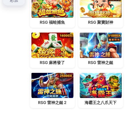
搜
搜
尋
尋
關
鍵
字:
頁面
i88合法嗎
i88娛樂城
i88娛樂城ptt
i88娛樂城安全嗎
i88娛樂城評價
i88是什麼
百家樂
百家樂贏錢公式