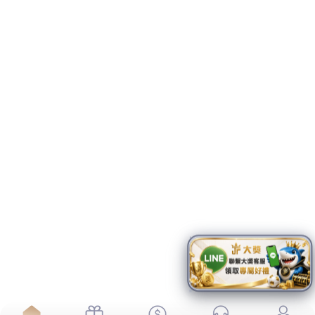
i88合法嗎
i88娛樂城ptt
i88娛樂城安全嗎
i88娛樂城評價
i88是什麼
其他操作
登入
訂閱網站內容的資訊提供
訂閱留言的資訊提供
WordPress.org 台灣繁體中文