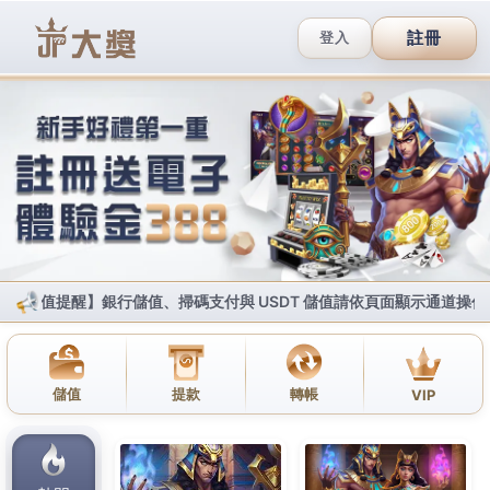
i88娛樂城平台
i88娛樂城傾力打造的刺激火
爆的遊戲
i88娛樂城
城時下正夯的線上遊戲簡單有趣、上手快、
娛樂性強，贏得了百萬用戶的青睞，你怎麼能錯過，
千萬玩家讓你挑戰，開桌免等咖，讓你走到哪玩到
哪，
評價
現在只要加入娛樂城，註冊的會員都有免費
點數讓你搶先體驗，讓你打牌沒負擔，一秒就上手！
作
發
分
admin
2020-12-08
i88娛樂城評價
者
佈
類