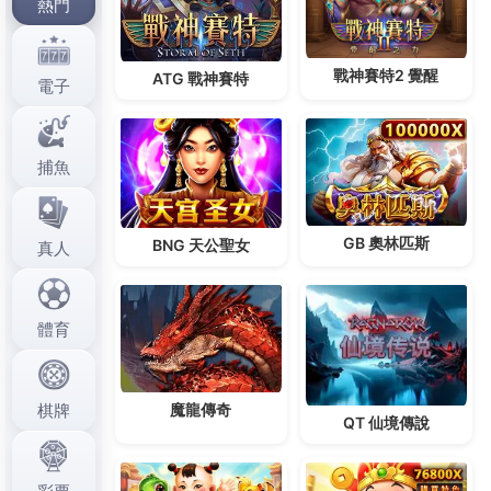
日
期:
文
上一篇文章
章
推薦i88娛樂城線上刺激好玩的遊戲
上
一
你值得擁有
導
篇
覽
文
章:
下一篇文章
i88娛樂城最公平的競技激情對戰，
下
一
趣味玩法精彩不斷
篇
文
章:
搜
搜