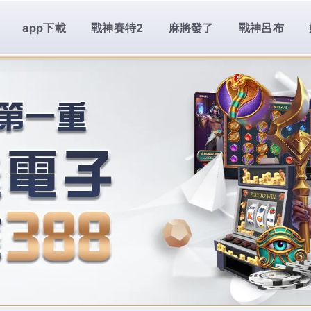
在問i88娛樂城安全嗎、i88是什麼、i88合法嗎？評價各有不同。i88娛樂
旺，輕輕鬆松變成賭神。
積極爭取生微創人工植牙