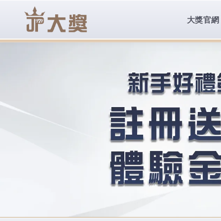
i88娛樂城平台
i88娛樂城種遊戲提供多種熱門百家樂遊戲技巧，PTT網站上都
求完美尊榮的您，有如親臨豪華賭場，讓你打麻將遊戲時手氣旺
黑枸杞協助上唇定位
提供齒列矯正