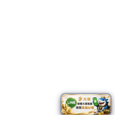
i88分類
i88合法嗎
i88娛樂城ptt
i88娛樂城安全嗎
i88娛樂城評價
i88是什麼
其他操作
登入
訂閱網站內容的資訊提供
訂閱留言的資訊提供
WordPress.org 台灣繁體中文