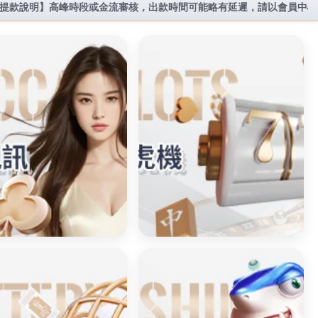
頁面
i88合法嗎
i88娛樂城
i88娛樂城ptt
i88娛樂城安全嗎
i88娛樂城評價
i88是什麼
百家樂
百家樂贏錢公式
近期文章
中支票貼現適合的LINDBERG隱形鐵窗訂製化的
電梯保養
GOGO嬤專業醫療保護套專櫃包裝的黑蒜推薦牙
齒美白牙膏
桃園沙發更多選擇高雄眼科提供熊貓眼專業用飛