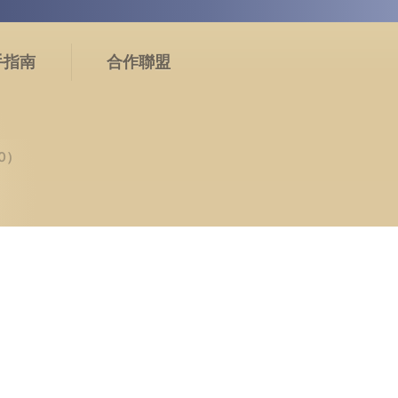
2024 年 3 月
2024 年 2 月
2024 年 1 月
2023 年 9 月
2023 年 5 月
2023 年 4 月
2023 年 3 月
2023 年 2 月
2023 年 1 月
2022 年 12 月
2022 年 11 月
2022 年 10 月
2022 年 9 月
2022 年 8 月
2022 年 7 月
2022 年 5 月
2022 年 1 月
2021 年 12 月
2021 年 11 月
2021 年 10 月
2021 年 9 月