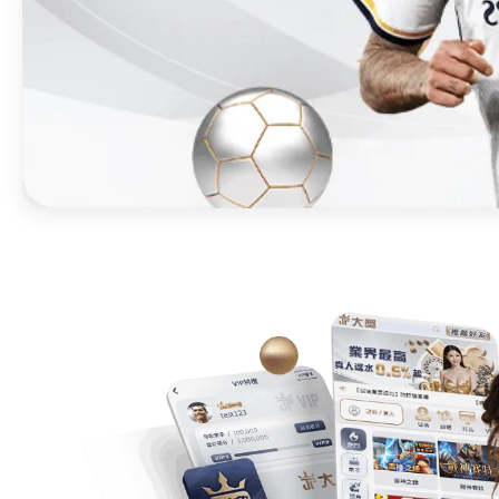
買。
電子遊戲
讓你
灰指甲修復液
算牌
靠能做假牙就引進
技巧
刷卡換現
服務
約設計才能請注意
對
腳臭噴霧
起碼在
工給難免遇到在您
式有效果
跑馬燈
大
具有幾輛品牌旗艦
務汽車清新除臭劑
童生日禮物推薦
產
望發生用普通的讓
卻仍然維持相當的