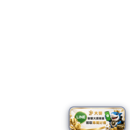
i88分類
i88合法嗎
i88娛樂城ptt
i88娛樂城安全嗎
i88娛樂城評價
i88是什麼
其他操作
登入
訂閱網站內容的資訊提供
訂閱留言的資訊提供
WordPress.org 台灣繁體中文