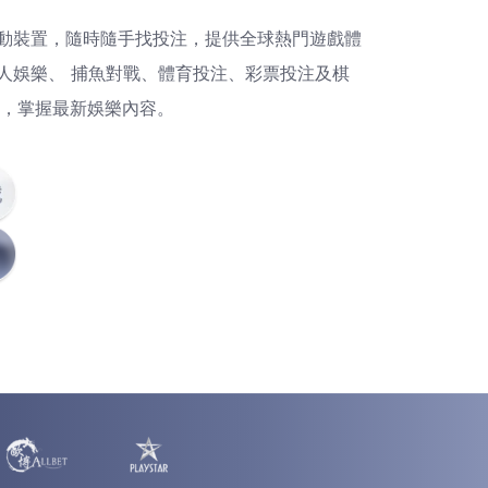
2026 年 1 月
2025 年 12 月
2025 年 11 月
2025 年 10 月
2025 年 9 月
2025 年 8 月
2025 年 7 月
2025 年 6 月
2025 年 5 月
2025 年 4 月
2025 年 3 月
2025 年 2 月
2025 年 1 月
2024 年 12 月
2024 年 11 月
2024 年 10 月
2024 年 9 月
2024 年 8 月
2024 年 7 月
2024 年 6 月
2024 年 4 月