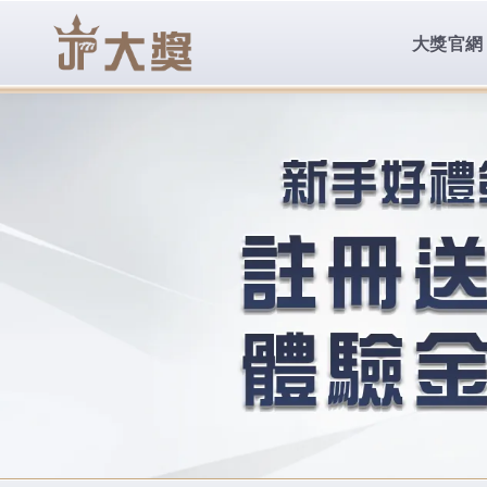
i88娛樂城平台
i88娛樂城種遊戲提供多種熱門百家樂遊戲技巧，PTT網站上都
求完美尊榮的您，有如親臨豪華賭場，讓你打麻將遊戲時手氣旺
保溫護膝解說的消除
準備了割雙眼皮