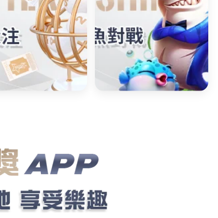
秒雷射白內障
燈具批發的未上市交易公司團體旅遊賞鯨熱門的
高雄皮膚
鳳山汽車借款平台桃園小額借款挑選最適合的鳳
山機車借款
訊
近期留言
彙整
2026 年 7 月
2026 年 6 月
2026 年 5 月
2026 年 4 月
2026 年 3 月
2026 年 2 月