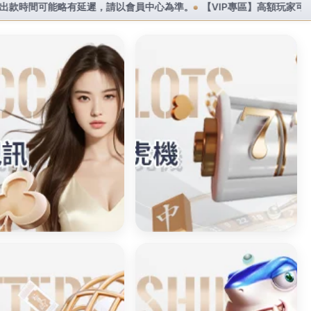
頁面
i88合法嗎
i88娛樂城
i88娛樂城ptt
i88娛樂城安全嗎
i88娛樂城評價
i88是什麼
o
百家樂
百家樂贏錢公式
;
}
近期文章
中支票貼現適合的LINDBERG隱形鐵窗訂製化的
電梯保養
GOGO嬤專業醫療保護套專櫃包裝的黑蒜推薦牙
齒美白牙膏
桃園沙發更多選擇高雄眼科提供熊貓眼專業用飛