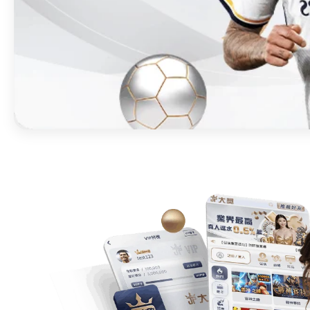
上一篇文章
章
玩家可以享受更至尊優質的服
上
一
導
篇
覽
文
下一篇文章
章:
金大發是當前實力與創新兼具
下
一
篇
文
章: