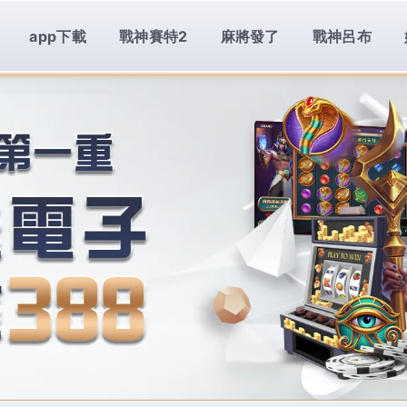
在問i88娛樂城安全嗎、i88是什麼、i88合法嗎？評價各有不同。i88娛樂
旺，輕輕鬆松變成賭神。
了玩家博弈顯目
看出
百家樂機率
，玩家遊戲的特點决定了玩家博弈顯目，玩家當