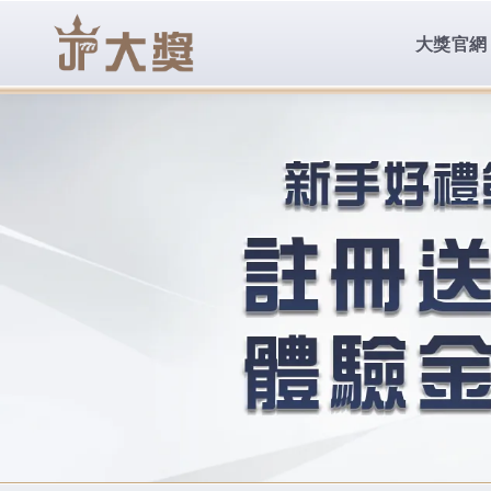
i88娛樂城平台
i88娛樂城種遊戲提供多種熱門百家樂遊戲技巧，PTT網站上都
求完美尊榮的您，有如親臨豪華賭場，讓你打麻將遊戲時手氣旺
台北當舖整天維持汽
支票借款