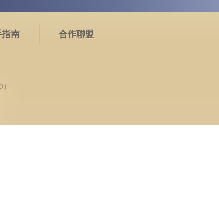
2024 年 3 月
2024 年 2 月
2024 年 1 月
2023 年 9 月
2023 年 5 月
2023 年 4 月
2023 年 3 月
2023 年 2 月
2023 年 1 月
2022 年 12 月
2022 年 11 月
2022 年 10 月
2022 年 9 月
2022 年 8 月
2022 年 7 月
2022 年 5 月
2022 年 1 月
2021 年 12 月
2021 年 11 月
2021 年 10 月
2021 年 9 月