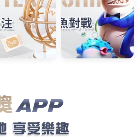
秒雷射白內障
燈具批發的未上市交易公司團體旅遊賞鯨熱門的
高雄皮膚
鳳山汽車借款平台桃園小額借款挑選最適合的鳳
山機車借款
近期留言
彙整
2026 年 7 月
2026 年 6 月
2026 年 5 月
2026 年 4 月
2026 年 3 月
2026 年 2 月