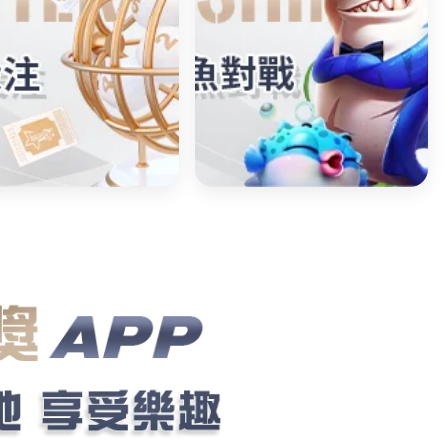
秒雷射白內障
燈具批發的未上市交易公司團體旅遊賞鯨熱門的
高雄皮膚
鳳山汽車借款平台桃園小額借款挑選最適合的鳳
山機車借款
近期留言
彙整
2026 年 7 月
2026 年 6 月
2026 年 5 月
2026 年 4 月
2026 年 3 月
2026 年 2 月