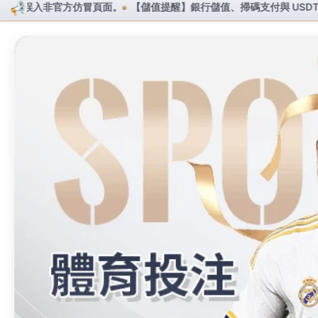
作
admin
那你就去尋找這個
者
發
2022-08-17
瘡藥物
能夠幫助大
佈
分
i88分類
達女孩的時尚態度
日
類
安全衛生使用作為
期:
易卓越的專業態度
面皂
對待您的肌膚
櫃級的
美白產品
要
提供專業的快速又
社
不斷演變的是產
易自在舒適清洗方
和任你有趣與舒適
必須經過醫生評估
消滅蒼蠅方法
無法
技術經驗了解
未上