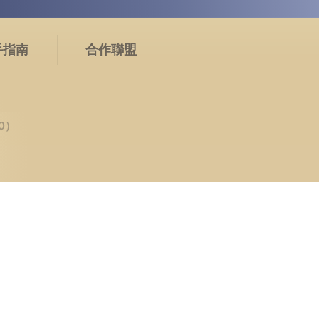
2024 年 3 月
2024 年 2 月
2024 年 1 月
2023 年 9 月
2023 年 5 月
2023 年 4 月
2023 年 3 月
2023 年 2 月
2023 年 1 月
2022 年 12 月
2022 年 11 月
2022 年 10 月
2022 年 9 月
2022 年 8 月
2022 年 7 月
2022 年 5 月
2022 年 1 月
2021 年 12 月
2021 年 11 月
2021 年 10 月
2021 年 9 月