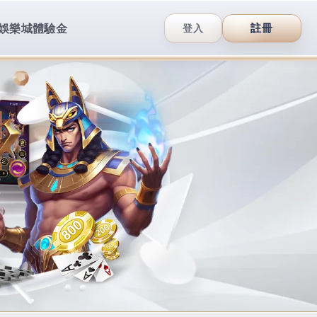
城無需註冊，免費下載立即玩，高畫質絕不延遲的影像品質，提供給追
搜
搜
尋
尋
關
鍵
字: