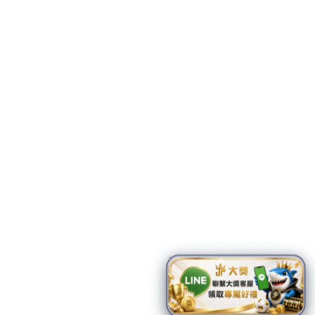
i88分類
i88合法嗎
i88娛樂城ptt
i88娛樂城安全嗎
i88娛樂城評價
i88是什麼
其他操作
登入
訂閱網站內容的資訊提供
訂閱留言的資訊提供
WordPress.org 台灣繁體中文