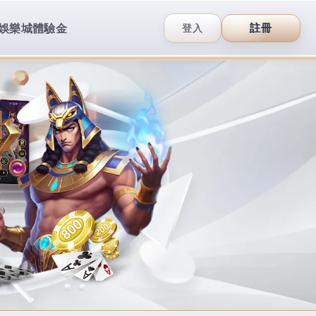
城無需註冊，免費下載立即玩，高畫質絕不延遲的影像品質，提供給追
搜
搜
尋
尋
關
鍵
字: