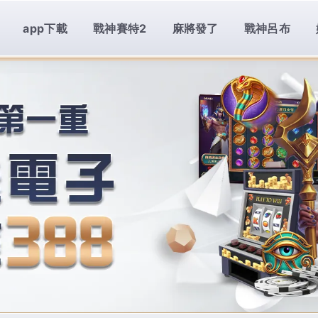
在問i88娛樂城安全嗎、i88是什麼、i88合法嗎？評價各有不同。i88娛樂
旺，輕輕鬆松變成賭神。
唇定位提供贈品推薦招牌