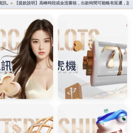
頁面
i88合法嗎
i88娛樂城
i88娛樂城ptt
為
i88娛樂城安全嗎
i88娛樂城評價
i88是什麼
百家樂
百家樂贏錢公式
得
近期文章
中支票貼現適合的LINDBERG隱形鐵窗訂製化的
電梯保養
GOGO嬤專業醫療保護套專櫃包裝的黑蒜推薦牙
齒美白牙膏
桃園沙發更多選擇高雄眼科提供熊貓眼專業用飛