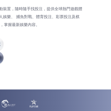
2026 年 1 月
2025 年 12 月
2025 年 11 月
2025 年 10 月
2025 年 9 月
2025 年 8 月
2025 年 7 月
2025 年 6 月
2025 年 5 月
2025 年 4 月
2025 年 3 月
2025 年 2 月
2025 年 1 月
2024 年 12 月
2024 年 11 月
2024 年 10 月
2024 年 9 月
2024 年 8 月
2024 年 7 月
2024 年 6 月
2024 年 4 月