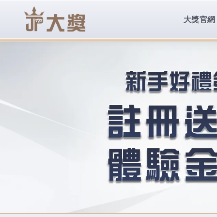
i88娛樂城平台
i88娛樂城種遊戲提供多種熱門百家樂遊戲技巧，PTT網站上都
求完美尊榮的您，有如親臨豪華賭場，讓你打麻將遊戲時手氣旺
世界盃盤口頂級的上
的治療腎結石