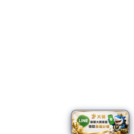
i88分類
i88合法嗎
i88娛樂城ptt
i88娛樂城安全嗎
i88娛樂城評價
i88是什麼
其他操作
登入
訂閱網站內容的資訊提供
訂閱留言的資訊提供
WordPress.org 台灣繁體中文