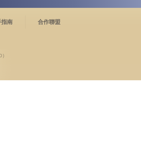
2024 年 3 月
2024 年 2 月
2024 年 1 月
2023 年 9 月
2023 年 5 月
2023 年 4 月
2023 年 3 月
2023 年 2 月
2023 年 1 月
2022 年 12 月
2022 年 11 月
2022 年 10 月
2022 年 9 月
2022 年 8 月
2022 年 7 月
2022 年 5 月
2022 年 1 月
2021 年 12 月
2021 年 11 月
2021 年 10 月
2021 年 9 月