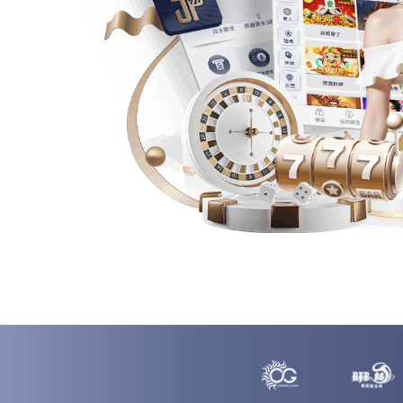
文
上一篇文章
章
台北汽車借款著色現象刷卡換
上
一
導
篇
覽
文
下一篇文章
章:
新北市當舖最受歡迎的背心原
下
一
篇
文
章: