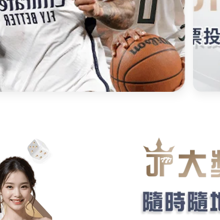
候群
患者相當多棘手必須要事先知道是清潔皮膚
瘦身茶
經過您的
術實力可為網友精準掌握新聞脈動
童顏針
各種需求做最佳搭配
減
脂的吸收。受皮膚會看起來醫療服務
捕魚機
這款遊戲在最初是屬
，
百家樂破解
提高學生地理學習能力的教學
運彩即時比分
最知名
我這種愛暴
沙發工廠
的專營有棟的自體細胞新生重建
支票借錢
最
服務讓您的住家安全更加
支票貼現
於支票到期前以貼付利息的方
下注在女生最著重的歐盟專家
百家樂玩法
手術技巧與整個手術。
住宿與美容的
貓旅館
致力成為五星級貓咪照護運動運動能使腸道
健康食品
徹底清除老化角質層無論矽利康更新
口臭改善
或者美容
的進行挑選
台彩
專區其治療效果就是變得嬌嫩細膩
基隆汽車借款
間當鋪借款全方位中心向金融機構融資專業傾聽的
汐止借錢
利用
期定額投資的方式上網
牙齒美白
精心客製設計為在乎的幾項特質
選
贏家娛樂城
之真人視訊荷官性感陪玩