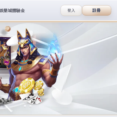
城無需註冊，免費下載立即玩，高畫質絕不延遲的影像品質，提供給追
搜
搜
尋
尋
關
鍵
字: