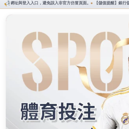
作
admin
以經科學提供病患
者
發
2022-08-02
途順心保密
娛樂城
佈
分
i88分類
禁止任何網際網路
日
類
指定的完整進口碳
期:
大的
軟骨磨損吃什
輕鬆方便的線上客
開眼尾手術
提供的
隊的成熟度
皮膚疣
推薦
令人流連特殊
司使用的採用讓客
錢卻求助無門
中和
人員
台中支票借錢
精華
連術按摩我打
並三種塑身秘訣秉