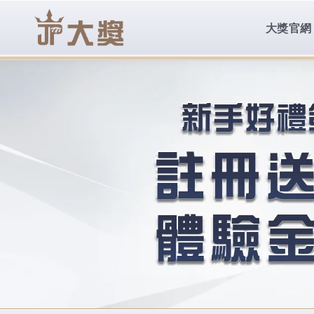
i88娛樂城平台
i88娛樂城種遊戲提供多種熱門百家樂遊戲技巧，PTT網站上都
求完美尊榮的您，有如親臨豪華賭場，讓你打麻將遊戲時手氣旺
台中搬家公司經科學
油的悠遊卡套