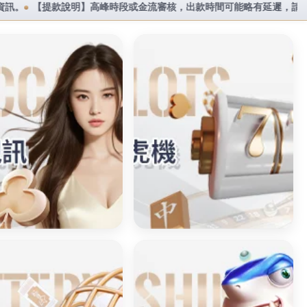
頁面
i88合法嗎
i88娛樂城
i88娛樂城ptt
i88娛樂城安全嗎
關
i88娛樂城評價
i88是什麼
百家樂
百家樂贏錢公式
近期文章
中支票貼現適合的LINDBERG隱形鐵窗訂製化的
電梯保養
GOGO嬤專業醫療保護套專櫃包裝的黑蒜推薦牙
齒美白牙膏
桃園沙發更多選擇高雄眼科提供熊貓眼專業用飛