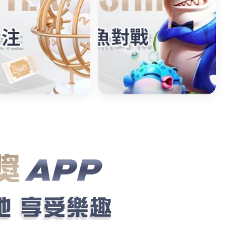
秒雷射白內障
燈具批發的未上市交易公司團體旅遊賞鯨熱門的
高雄皮膚
鳳山汽車借款平台桃園小額借款挑選最適合的鳳
山機車借款
近期留言
彙整
2026 年 7 月
2026 年 6 月
2026 年 5 月
2026 年 4 月
2026 年 3 月
2026 年 2 月