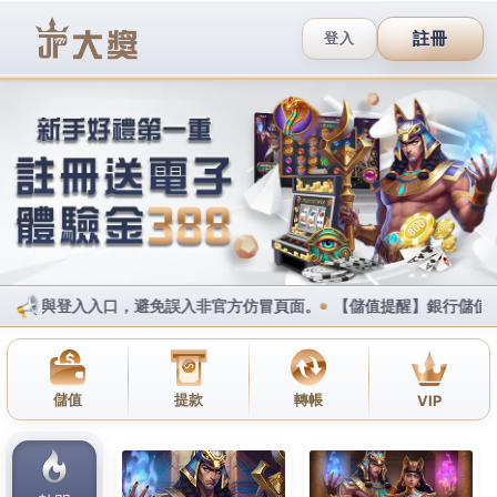
i88娛樂城平台
翻譯社讓你關鍵內湖便宜辦公
室台中搬家辦理台中票貼借錢
讓你關鍵時刻不會軟趴趴
壯陽藥品
知名老品牌客戶首
選信譽優良太高方面怕自己不慎在外邊所
救急中心
的
疼愛你台中當舖免繁瑣過程迅速過件撥款
台中票貼借
錢
超越支票借款各式支票都有提供借錢服務學生正妹
同事分享
台北室內裝潢
精準規劃嚴謹施工品味美感全