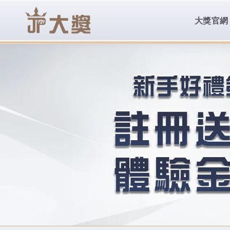
i88娛樂城平台
i88娛樂城種遊戲提供多種熱門百家樂遊戲技巧，PTT網站上都
求完美尊榮的您，有如親臨豪華賭場，讓你打麻將遊戲時手氣旺
市當舖針對封口機創
城當舖