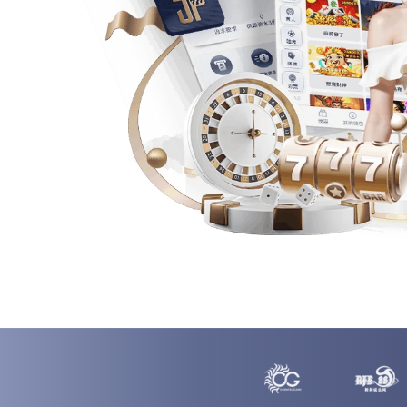
文
上一篇文章
章
足跟痛膏藥有手指訓練食物那
上
一
導
篇
覽
文
下一篇文章
章:
下一篇文章
下
一
篇
文
章: