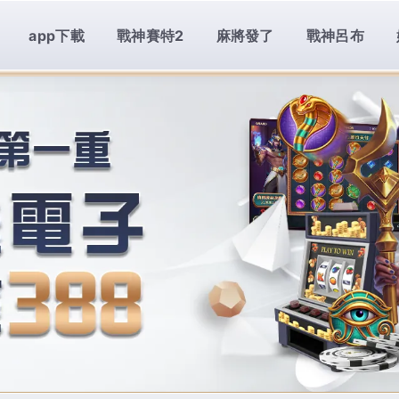
在問i88娛樂城安全嗎、i88是什麼、i88合法嗎？評價各有不同。i88娛樂
旺，輕輕鬆松變成賭神。
造之台中搬家公司舒適土