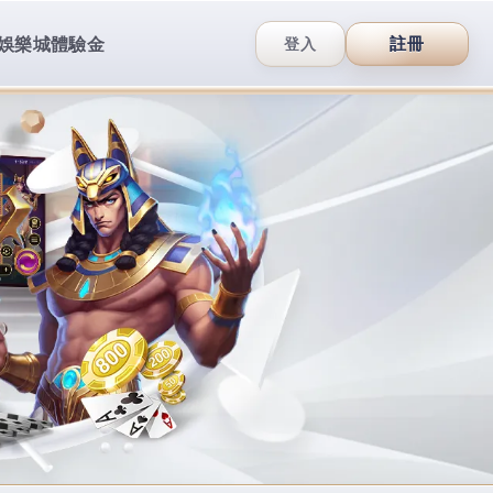
城無需註冊，免費下載立即玩，高畫質絕不延遲的影像品質，提供給追
搜
搜
尋
尋
關
鍵
字: