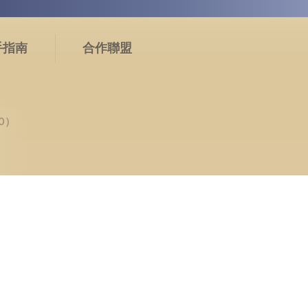
2024 年 3 月
2024 年 2 月
2024 年 1 月
2023 年 9 月
2023 年 5 月
2023 年 4 月
2023 年 3 月
2023 年 2 月
2023 年 1 月
2022 年 12 月
2022 年 11 月
2022 年 10 月
2022 年 9 月
2022 年 8 月
2022 年 7 月
2022 年 5 月
2022 年 1 月
2021 年 12 月
2021 年 11 月
2021 年 10 月
2021 年 9 月