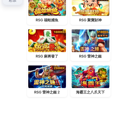
者
佈
類
日
期:
文
上一篇文章
章
讓您享有最新、最豐富的遊戲體驗
上
一
導
篇
覽
文
下一篇文章
章:
i88娛樂城讓你輕輕鬆鬆變成賭神
下
一
篇
文
章:
搜
搜
尋
尋