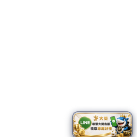
i88分類
i88合法嗎
i88娛樂城ptt
i88娛樂城安全嗎
i88娛樂城評價
i88是什麼
其他操作
登入
訂閱網站內容的資訊提供
訂閱留言的資訊提供
WordPress.org 台灣繁體中文