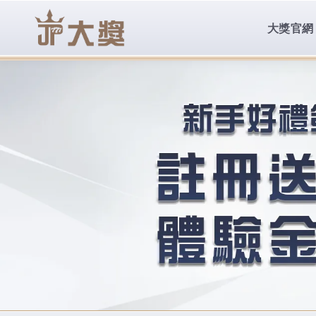
i88娛樂城平台
i88娛樂城種遊戲提供多種熱門百家樂遊戲技巧，PTT網站上都
求完美尊榮的您，有如親臨豪華賭場，讓你打麻將遊戲時手氣旺
生髮精油的護肝茶優
的藏紅花