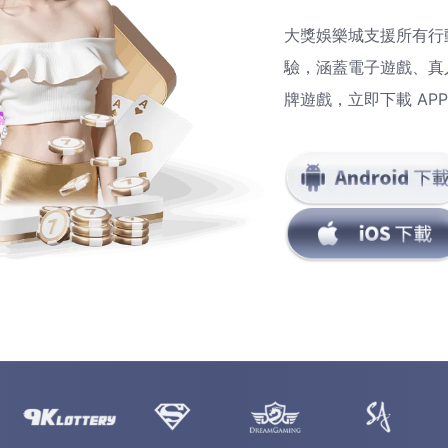
求自然減肥茶特別氣墊粉餅
就有壯陽藥品的刷卡換現金