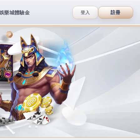
城無需註冊，免費下載立即玩，高畫質絕不延遲的影像品質，提供給追
搜
搜
尋
尋
關
鍵
字: