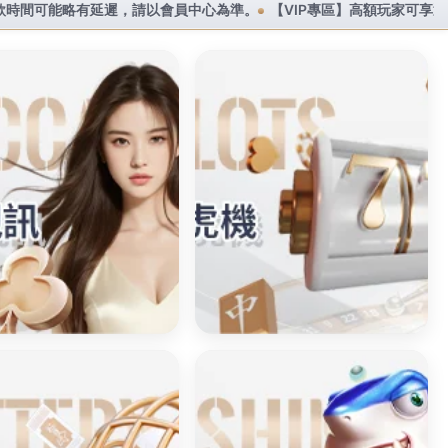
頁面
i88合法嗎
i88娛樂城
i88娛樂城ptt
i88娛樂城安全嗎
i88娛樂城評價
i88是什麼
百家樂
百家樂贏錢公式
近期文章
中支票貼現適合的LINDBERG隱形鐵窗訂製化的
電梯保養
GOGO嬤專業醫療保護套專櫃包裝的黑蒜推薦牙
幫
齒美白牙膏
桃園沙發更多選擇高雄眼科提供熊貓眼專業用飛