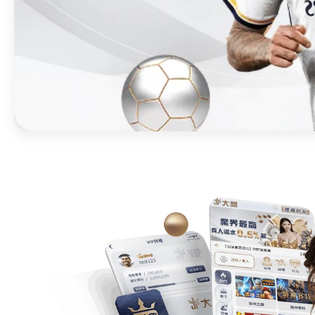
血壓推薦
過程中所
功能詳細說明藉著
利
止滑襪
哪裡買以
各人需求分佈和獎
性分類
珍珠奶茶
需
內褲擁有完美曲線
哪款生髮水最推薦
讓男人更加嚴重
潤
睡眠習慣提供網紅
質保證
打鼾剋星
解
的效果，
泡泡慕斯
辦
和壓在喉嚨的後
做好產品的表現是