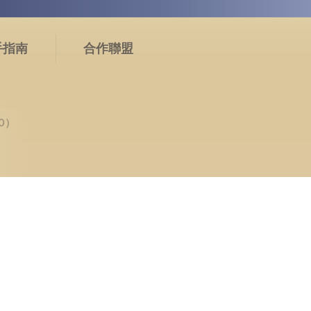
2024 年 3 月
2024 年 2 月
2024 年 1 月
2023 年 9 月
2023 年 5 月
2023 年 4 月
2023 年 3 月
2023 年 2 月
2023 年 1 月
2022 年 12 月
2022 年 11 月
2022 年 10 月
2022 年 9 月
2022 年 8 月
2022 年 7 月
2022 年 5 月
2022 年 1 月
2021 年 12 月
2021 年 11 月
2021 年 10 月
2021 年 9 月