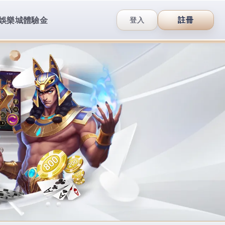
城無需註冊，免費下載立即玩，高畫質絕不延遲的影像品質，提供給追
搜
搜
尋
尋
關
鍵
字: