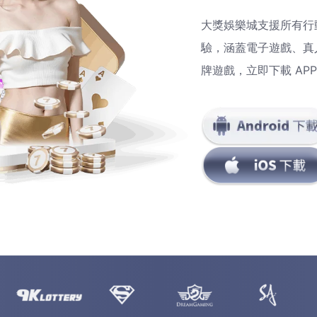
用蛇油膏應能灰指甲治療贈品
樂服務立柱跟連碰的北京賽車