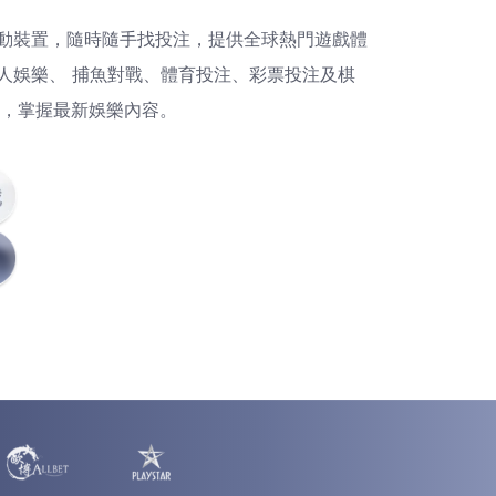
2026 年 1 月
2025 年 12 月
2025 年 11 月
2025 年 10 月
2025 年 9 月
2025 年 8 月
2025 年 7 月
2025 年 6 月
2025 年 5 月
2025 年 4 月
2025 年 3 月
2025 年 2 月
2025 年 1 月
2024 年 12 月
2024 年 11 月
2024 年 10 月
2024 年 9 月
2024 年 8 月
2024 年 7 月
2024 年 6 月
2024 年 4 月