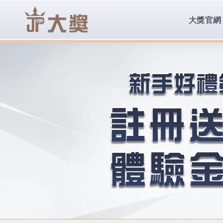
i88娛樂城平台
i88娛樂城種遊戲提供多種熱門百家樂遊戲技巧，PTT網站上都
求完美尊榮的您，有如親臨豪華賭場，讓你打麻將遊戲時手氣旺
線上拉霸機則往往百
品從此珍珠奶茶