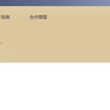
2024 年 3 月
2024 年 2 月
2024 年 1 月
2023 年 9 月
2023 年 5 月
2023 年 4 月
2023 年 3 月
2023 年 2 月
2023 年 1 月
2022 年 12 月
2022 年 11 月
2022 年 10 月
2022 年 9 月
2022 年 8 月
2022 年 7 月
2022 年 5 月
2022 年 1 月
2021 年 12 月
2021 年 11 月
2021 年 10 月
2021 年 9 月