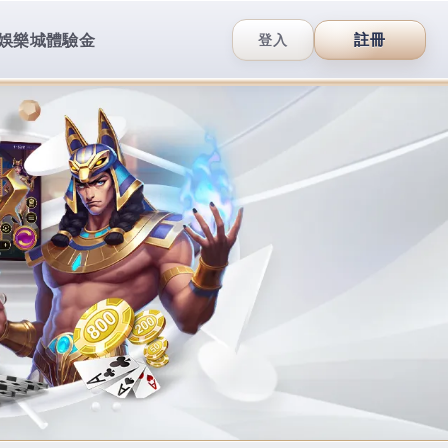
城無需註冊，免費下載立即玩，高畫質絕不延遲的影像品質，提供給追
搜
搜
尋
尋
關
鍵
字: