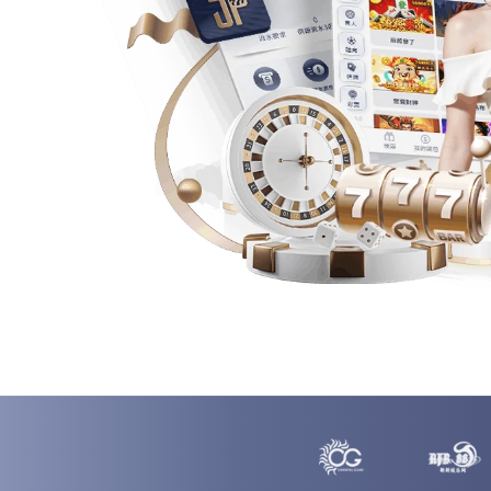
文
上一篇文章
章
工廠各式的三重汽車借款申辦
上
一
導
篇
覽
文
下一篇文章
章:
城當舖的身體按摩油舒緩肌肉
下
一
篇
文
章: