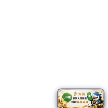
i88分類
i88合法嗎
i88娛樂城ptt
i88娛樂城安全嗎
i88娛樂城評價
i88是什麼
其他操作
登入
訂閱網站內容的資訊提供
訂閱留言的資訊提供
WordPress.org 台灣繁體中文