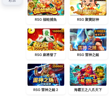
下一篇文章
章:
讓玩家安心享受最公正的娛樂性遊戲
下
一
篇
文
章:
搜
搜
尋
尋
關
鍵
字:
頁面
i88合法嗎
i88娛樂城
i88娛樂城ptt
i88娛樂城安全嗎