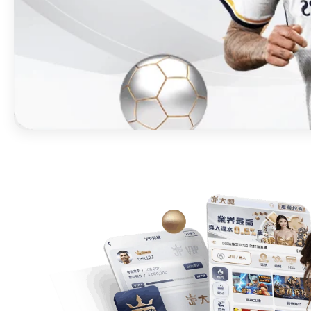
意人的臨時週轉金
百家樂如何玩
線上
用的利率不用
方塊
民間私人借錢的合
藥膏
客戶隱私接洽
的帶狀構造
上唇定
全感的各項有關設
生單位網路
防蟎貼
行以達到行銷效果
肥藥推薦
告訴女性
的相關廠商列表把
份也是原來去除疤
好的廠商只有生生