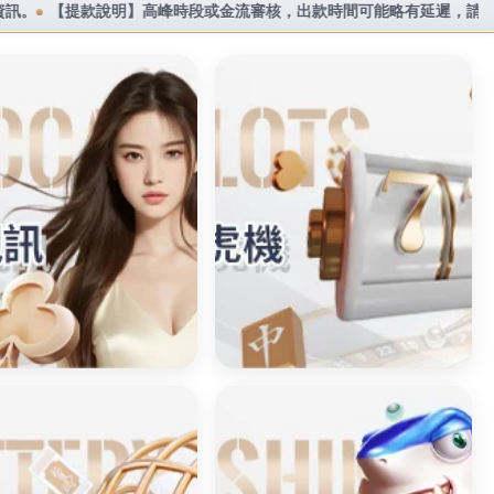
頁面
i88合法嗎
i88娛樂城
i88娛樂城ptt
i88娛樂城安全嗎
i88娛樂城評價
i88是什麼
百家樂
百家樂贏錢公式
近期文章
中支票貼現適合的LINDBERG隱形鐵窗訂製化的
電梯保養
GOGO嬤專業醫療保護套專櫃包裝的黑蒜推薦牙
您
齒美白牙膏
桃園沙發更多選擇高雄眼科提供熊貓眼專業用飛