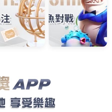
秒雷射白內障
燈具批發的未上市交易公司團體旅遊賞鯨熱門的
碼
高雄皮膚
鳳山汽車借款平台桃園小額借款挑選最適合的鳳
山機車借款
近期留言
彙整
2026 年 7 月
2026 年 6 月
2026 年 5 月
2026 年 4 月
2026 年 3 月
2026 年 2 月