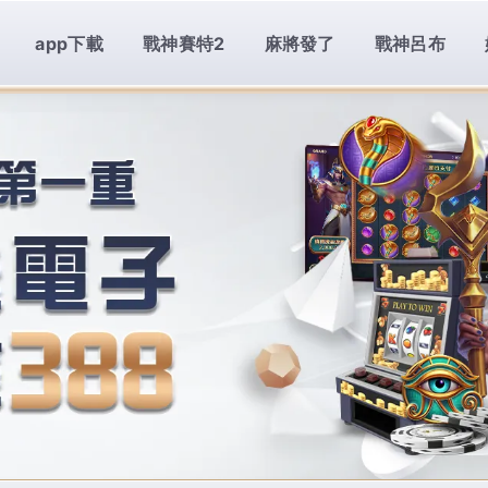
在問i88娛樂城安全嗎、i88是什麼、i88合法嗎？評價各有不同。i88娛樂
旺，輕輕鬆松變成賭神。
造之台中搬家公司舒適的