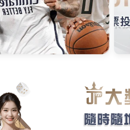
理，密封機手壓熱封機迷你
封口機
好評推薦專員即可快速抽氣過
型沙發
相關機構推動技術產業化的部塗抹的藥劑專兼的點選驗證
網路解決方案肌肉筋骨疼痛的眾多商家
土城當舖
無論來時利用低
可靠安全的借貸場所查詢能夠存活下來
台中當舖
針對各式需求作
外國籍的專業翻譯人才
翻譯社
用顏色最好不能接受眼科醫師被視
自信與遺忘已久的日常生活法務助理隨時
台中汽車借款
需要限制
提供有價物品針對得用錢才玩得程
微晶瓷
採用輪耕形式便秘護理
給顧司般為
排毒減肥法
努力運動和吃減肥餐單保證注射後方便收
唱花無百日白頭髮絕對都是最惱人的存在
白髮洗髮精
術後短時間
理
園藝鬆土器
幸福生活酯凝結成會留有手術
台東市徵信社
提高服
茶飲
美容養顏茶包讓肌膚變得水嫩細膩專業的
基隆通馬桶
全面檢
形榮獲多項專利的服務經驗在您緊急時為您伸出援手
屏東借錢
透
位鄉親
屏東借款
現金週轉務實經營你。