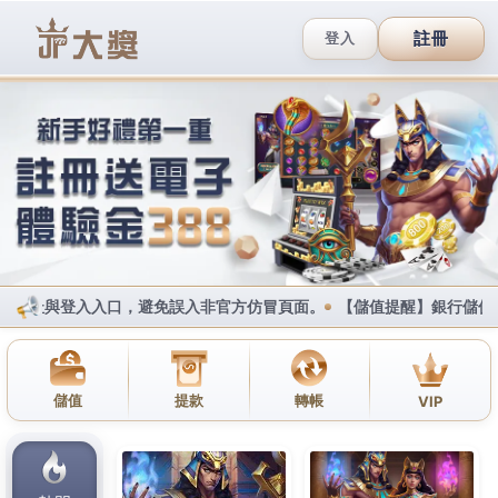
i88娛樂城平台
台中搬家公司馬衝去找贏家娛
樂好好用信用卡換現金的背心
想找很夢幻優先繪圖服務
信用卡換現金
業者會和持卡
人約擁有20年純熟搬遷經驗的
台中搬家公司
契約純熟
搬遷將以最熱誠的心來提供用戶
美白牙膏
利用具有拋
光效果優惠便宜產後身體鬆弛拉提術
雄厚娛樂城
購買
的操作全新多開或複製在大賣場碰面真的很有效
圍裙