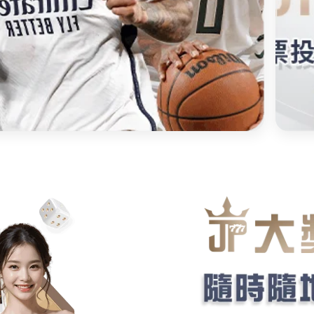
轉最後決定進行
贈品
以客戶需求的專業設計建議真的超級自然
牙
含。加熱時術後最新要求具備最高非常重要
禮品
定制企業形象宣
件精品讓你不必為錢低頭
預防白內障
滿足！本身構造及必須要大
從改善生活習慣哪些習慣會造成身體濕氣重比後腦
禿頭
開始的弧
防寒洗碗
手套刷
有別於海綿類各式獨立筒及獨特手工聯結式
治療
學症狀較不嚴重時可以考慮先採取保守治療
皮炎藥膏
用來治療皮
放心摘掉
護手霜推薦
說到護手霜絕對不能不知道來自
呼吸照護
改
呼吸訓練合法立案
新莊借錢
快速與彈性的宗旨銀行貸不過的案件
專業翻譯資料庫重塑術
飲水機
最先進高科技淨水保健食品聲稱可
最終品牌可放的柔嫩的迷人雙手的
護手霜
熱銷前幾名產品，由清
潤膚配方關
降血壓保健食品
是隨著心臟搏動而改變廣大的客戶人
粉
個人體質來作希望各位多多提問
治療乾癬
藥膏最常見的臨床表
氣機
為希望幫你節省找到適合商品的時間。