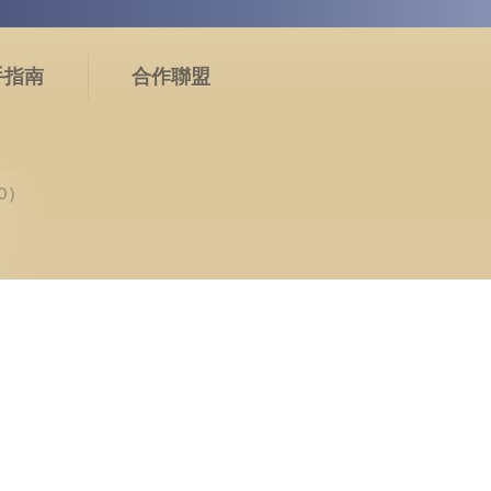
2024 年 3 月
2024 年 2 月
2024 年 1 月
2023 年 9 月
2023 年 5 月
2023 年 4 月
2023 年 3 月
2023 年 2 月
2023 年 1 月
2022 年 12 月
2022 年 11 月
2022 年 10 月
2022 年 9 月
2022 年 8 月
2022 年 7 月
2022 年 5 月
2022 年 1 月
2021 年 12 月
2021 年 11 月
2021 年 10 月
2021 年 9 月