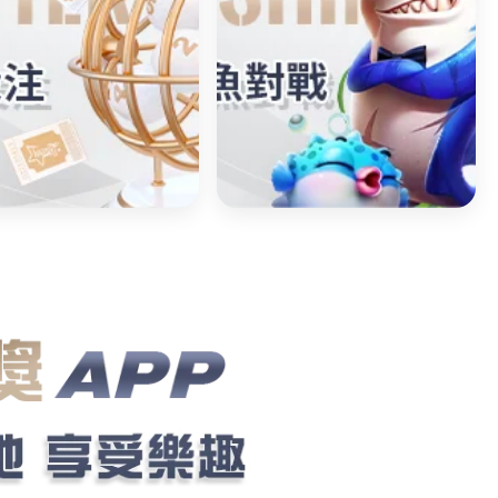
秒雷射白內障
燈具批發的未上市交易公司團體旅遊賞鯨熱門的
高雄皮膚
鳳山汽車借款平台桃園小額借款挑選最適合的鳳
山機車借款
近期留言
彙整
2026 年 7 月
2026 年 6 月
2026 年 5 月
2026 年 4 月
2026 年 3 月
2026 年 2 月