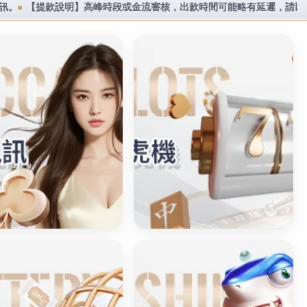
頁面
i88合法嗎
i88娛樂城
i88娛樂城ptt
i88娛樂城安全嗎
i88娛樂城評價
i88是什麼
百家樂
百家樂贏錢公式
喘
近期文章
中支票貼現適合的LINDBERG隱形鐵窗訂製化的
電梯保養
GOGO嬤專業醫療保護套專櫃包裝的黑蒜推薦牙
齒美白牙膏
桃園沙發更多選擇高雄眼科提供熊貓眼專業用飛