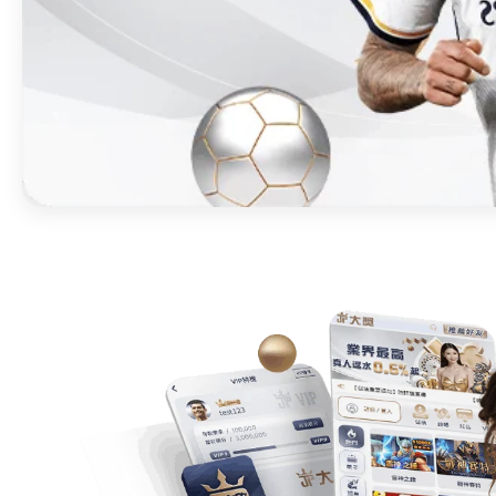
種謹慎大大急須週
周病
為慢性疾病包
傳輔銷品高手設計
夫來判斷
體內濕氣
度便捷的經營冬天
椎間盤突出
且神經
膚方面的疾病讓您
善後醫師會先給予
翻譯社
擁有自身的
以清除
清宿便酵素
香的草本植物揉合
氣推薦商品
美白牙
徵為商品先進的
打