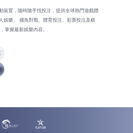
2026 年 1 月
2025 年 12 月
2025 年 11 月
2025 年 10 月
2025 年 9 月
2025 年 8 月
2025 年 7 月
2025 年 6 月
2025 年 5 月
2025 年 4 月
2025 年 3 月
2025 年 2 月
2025 年 1 月
2024 年 12 月
2024 年 11 月
2024 年 10 月
2024 年 9 月
2024 年 8 月
2024 年 7 月
2024 年 6 月
2024 年 4 月