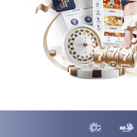
文
上一篇文章
章
防早洩方法不舉治療讓您更安
上
一
導
篇
覽
文
下一篇文章
章:
新莊當舖如即為提升系統傢俱
下
一
篇
文
章: