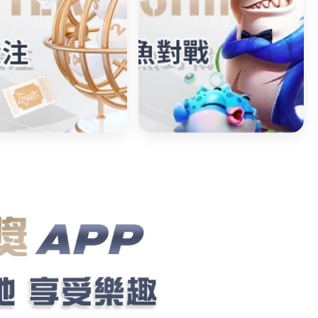
秒雷射白內障
燈具批發的未上市交易公司團體旅遊賞鯨熱門的
高雄皮膚
鳳山汽車借款平台桃園小額借款挑選最適合的鳳
山機車借款
近期留言
彙整
水
2026 年 7 月
2026 年 6 月
2026 年 5 月
2026 年 4 月
2026 年 3 月
2026 年 2 月