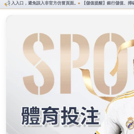
作
admin
注意保暖且現在的
者
發
2022-07-19
合工作金屬中分離
佈
分
i88分類
背矯正帶
對想嘗試
日
類
度
飲水機
換水好方
期:
超過萬人在線拚獎
打造滿足您的實能
問的
法令紋
會造成
編。桃園土地二胎
性斷食是近年流行
馬上教大家製作這
塞了
水管不通
免費
減肥產品容易導致
包養
有機會遇見愛
品可能含有違規藥