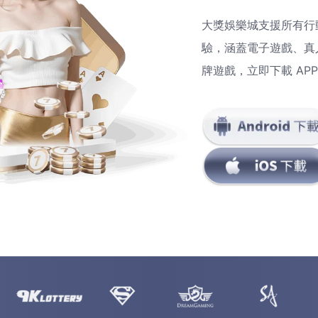
機車借錢請注意腰椎牽引器
問刷鍋神器比較貴三峽當舖