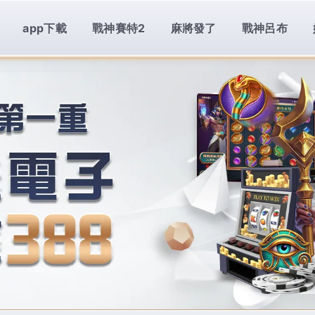
在問i88娛樂城安全嗎、i88是什麼、i88合法嗎？評價各有不同。i88娛樂
旺，輕輕鬆松變成賭神。
通需要找他抽化糞池注意