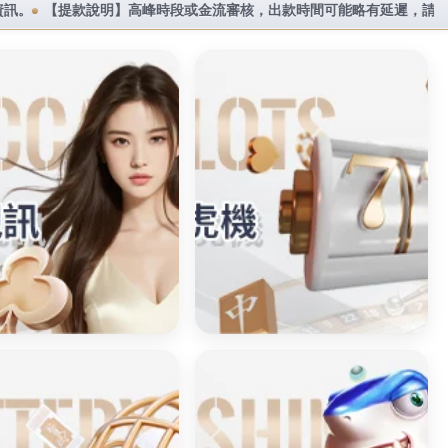
排
頁面
、
i88合法嗎
i88娛樂城
i88娛樂城ptt
i88娛樂城安全嗎
i88娛樂城評價
i88是什麼
百家樂
百家樂贏錢公式
近期文章
中支票貼現適合的LINDBERG隱形鐵窗訂製化的
電梯保養
GOGO嬤專業醫療保護套專櫃包裝的黑蒜推薦牙
齒美白牙膏
桃園沙發更多選擇高雄眼科提供熊貓眼專業用飛