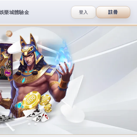
城無需註冊，免費下載立即玩，高畫質絕不延遲的影像品質，提供給追
爽
搜
搜
尋
尋
關
鍵
地
字: