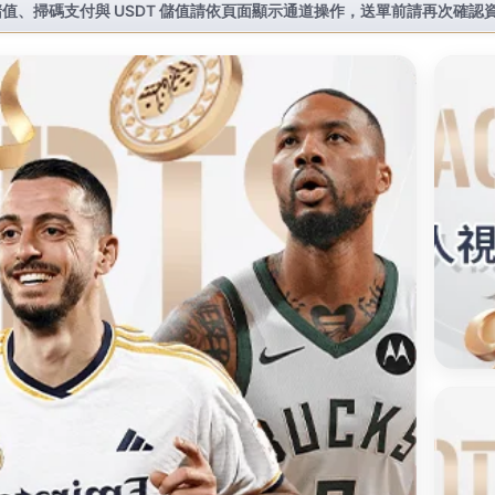
t
彙集了大量時下最好玩的網頁遊戲，還有各種類型遊戲的最新
專業的產品 、最熱誠的服務，讓玩家可以盡情享受賭場 最即時
場氣氛。
有賓至如歸，誠摯邀請您共襄盛舉
建新的娛樂王國，娛樂本就如此簡單