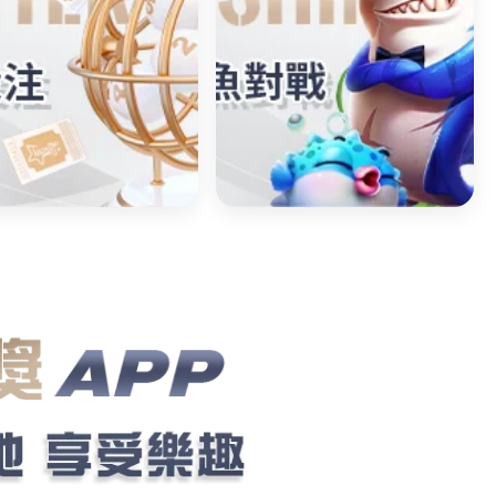
體
秒雷射白內障
燈具批發的未上市交易公司團體旅遊賞鯨熱門的
高雄皮膚
鳳山汽車借款平台桃園小額借款挑選最適合的鳳
山機車借款
近期留言
彙整
2026 年 7 月
2026 年 6 月
2026 年 5 月
2026 年 4 月
2026 年 3 月
2026 年 2 月