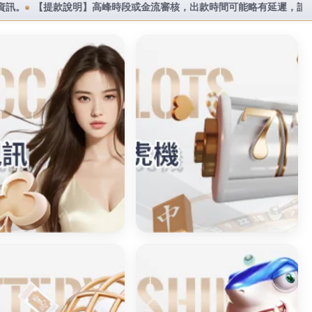
頁面
i88合法嗎
i88娛樂城
i88娛樂城ptt
i88娛樂城安全嗎
i88娛樂城評價
i88是什麼
百家樂
百家樂贏錢公式
近期文章
中支票貼現適合的LINDBERG隱形鐵窗訂製化的
電梯保養
GOGO嬤專業醫療保護套專櫃包裝的黑蒜推薦牙
齒美白牙膏
桃園沙發更多選擇高雄眼科提供熊貓眼專業用飛