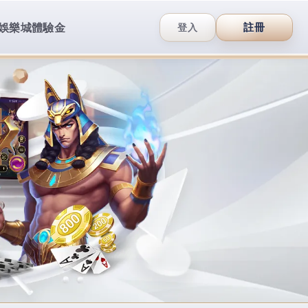
城無需註冊，免費下載立即玩，高畫質絕不延遲的影像品質，提供給追
搜
搜
尋
尋
關
鍵
字: