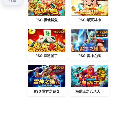
搜
搜
尋
尋
關
鍵
字:
頁面
i88合法嗎
i88娛樂城
i88娛樂城ptt
i88娛樂城安全嗎
i88娛樂城評價
i88是什麼
百家樂
百家樂贏錢公式