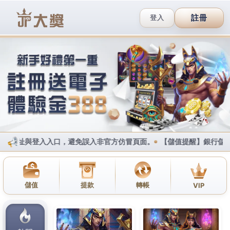
i88娛樂城平台
i88娛樂城全新的遊戲等你來
挑戰
厭倦枯燥乏味的遊戲模式？
i88娛樂城
全新的模式讓你
可以在遊戲中享受到最刺激的玩法，不再枯燥單調；
ptt
經典的技巧將會給每一位玩家全新體驗，給你簡單
易上手的操作體驗，上萬真實玩家，更有贏不完的籌
碼，讓你的all in更有氣勢！
作
發
分
admin
2021-04-19
i88娛樂城ptt