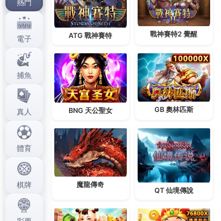
者
佈
類
日
期:
文
上一篇文章
章
i88娛樂城豐富的線上遊戲，不一樣
上
一
的對弈體驗
導
篇
覽
文
章:
下一篇文章
i88娛樂城為您打造綠色、健康的遊
下
一
戲投注平台
篇
文
章: