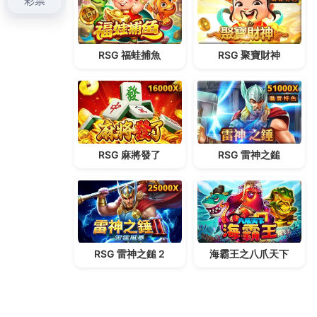
搜
搜
尋
尋
關
鍵
字:
頁面
i88合法嗎
i88娛樂城
i88娛樂城ptt
i88娛樂城安全嗎
i88娛樂城評價
i88是什麼
百家樂
百家樂贏錢公式